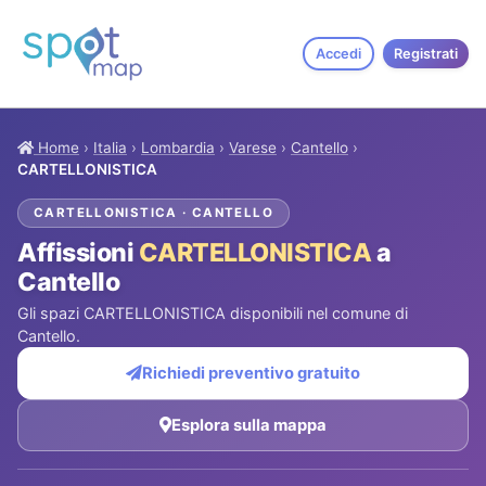
Accedi
Registrati
Home
›
Italia
›
Lombardia
›
Varese
›
Cantello
›
CARTELLONISTICA
CARTELLONISTICA · CANTELLO
Affissioni
CARTELLONISTICA
a
Cantello
Gli spazi CARTELLONISTICA disponibili nel comune di
Cantello.
Richiedi preventivo gratuito
Esplora sulla mappa