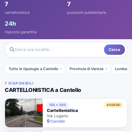
7
7
cartellonistica
posizioni pubblicitarie
24h
risposta garantita
Cerca
Cerca una località…
Tutte le tipologie a Cantello
Provincia di Varese
Lombardi
7 DISPONIBILI
CARTELLONISTICA a Cantello
150 x 200
40563ID
Cartellonistica
Via Lugano
Cantello