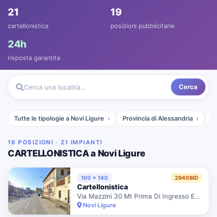
21
19
cartellonistica
posizioni pubblicitarie
24h
risposta garantita
Cerca
Cerca una località…
Tutte le tipologie a Novi Ligure
Provincia di Alessandria
P
19 POSIZIONI · 21 IMPIANTI
CARTELLONISTICA a Novi Ligure
100 x 140
29408ID
Cartellonistica
Via Mazzini 30 Mt Prima Di Ingresso Eurospin Dir. Centro Città
Novi Ligure