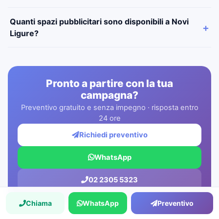
Quanti spazi pubblicitari sono disponibili a Novi
Ligure?
Pronto a partire con la tua
campagna?
Preventivo gratuito e senza impegno · risposta entro
24 ore
Richiedi preventivo
WhatsApp
02 2305 5323
Chiama
WhatsApp
Preventivo