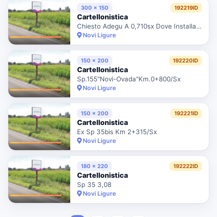
300 x 150
192219ID
Cartellonistica
Chiesto Adegu A 0,710sx Dove Installato
Novi Ligure
150 x 200
192220ID
Cartellonistica
Sp.155"Novi-Ovada"Km.0+800/Sx
Novi Ligure
150 x 200
192221ID
Cartellonistica
Ex Sp 35bis Km 2+315/Sx
Novi Ligure
180 x 220
192222ID
Cartellonistica
Sp 35 3,08
Novi Ligure