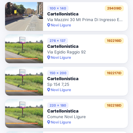
100 x 140
29409ID
Cartellonistica
Via Mazzini 30 Mt Prima Di Ingresso Eurospin Uscita Città
Novi Ligure
276 x 137
192216ID
Cartellonistica
Via Egidio Raggio 92
Novi Ligure
150 x 200
192217ID
Cartellonistica
Sp 154 7,25
Novi Ligure
220 x 180
192218ID
Cartellonistica
Comune Novi Ligure
Novi Ligure