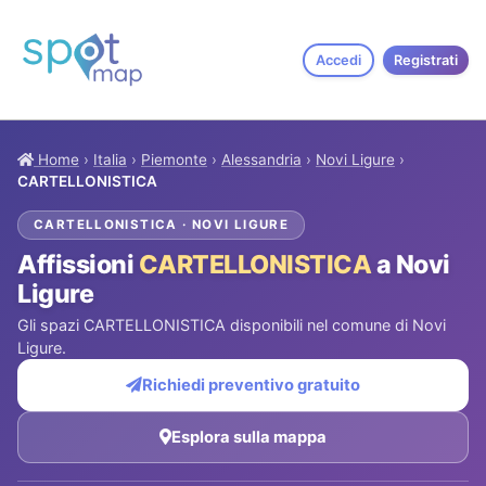
Accedi
Registrati
Home
›
Italia
›
Piemonte
›
Alessandria
›
Novi Ligure
›
CARTELLONISTICA
CARTELLONISTICA · NOVI LIGURE
Affissioni
CARTELLONISTICA
a Novi
Ligure
Gli spazi CARTELLONISTICA disponibili nel comune di Novi
Ligure.
Richiedi preventivo gratuito
Esplora sulla mappa