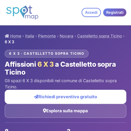
Accedi
Registrati
Home
›
Italia
›
Piemonte
›
Novara
›
Castelletto sopra Ticino
›
6 X 3
6 X 3 · CASTELLETTO SOPRA TICINO
Affissioni
6 X 3
a Castelletto sopra
Ticino
Gli spazi 6 X 3 disponibili nel comune di Castelletto sopra
Ticino.
Richiedi preventivo gratuito
Esplora sulla mappa