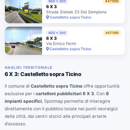
600 x 300
44710ID
6 X 3
Strada Statale 33 Del Sempione
Castelletto sopra Ticino
600 x 300
44715ID
6 X 3
Via Enrico Fermi
Castelletto sopra Ticino
ANALISI TERRITORIALE
6 X 3: Castelletto sopra Ticino
Il comune di
Castelletto sopra Ticino
offre opportunità
esclusive per i
cartelloni pubblicitari 6 X 3
. Con
8
impianti specifici
, Spotmap permette di interagire
direttamente con il pubblico locale nei punti nevralgici
della città, dai centri storici alle principali arterie
d'accesso.