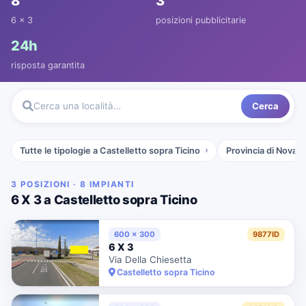
8
3
6 x 3
posizioni pubblicitarie
24h
risposta garantita
Cerca
Cerca una località…
Tutte le tipologie a Castelletto sopra Ticino
Provincia di Novara
3 POSIZIONI · 8 IMPIANTI
6 X 3 a Castelletto sopra Ticino
600 x 300
9877ID
6 X 3
Via Della Chiesetta
Castelletto sopra Ticino