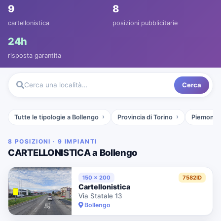
9
8
cartellonistica
posizioni pubblicitarie
24h
risposta garantita
Cerca
Cerca una località…
Tutte le tipologie a Bollengo
Provincia di Torino
Piemonte
8 POSIZIONI · 9 IMPIANTI
CARTELLONISTICA a Bollengo
150 x 200
7582ID
Cartellonistica
Via Statale 13
Bollengo