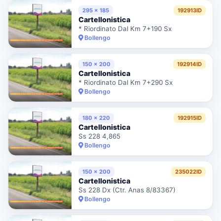
295 x 185
192913ID
Cartellonistica
* Riordinato Dal Km 7+190 Sx
Bollengo
150 x 200
192914ID
Cartellonistica
* Riordinato Dal Km 7+290 Sx
Bollengo
180 x 220
192915ID
Cartellonistica
Ss 228 4,865
Bollengo
150 x 200
235022ID
Cartellonistica
Ss 228 Dx (Ctr. Anas 8/83367)
Bollengo