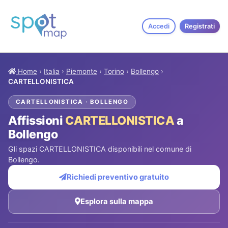
Accedi
Registrati
Home
›
Italia
›
Piemonte
›
Torino
›
Bollengo
›
CARTELLONISTICA
CARTELLONISTICA · BOLLENGO
Affissioni
CARTELLONISTICA
a
Bollengo
Gli spazi CARTELLONISTICA disponibili nel comune di
Bollengo.
Richiedi preventivo gratuito
Esplora sulla mappa