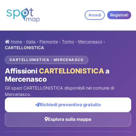
Accedi
Registrati
Home
›
Italia
›
Piemonte
›
Torino
›
Mercenasco
›
CARTELLONISTICA
CARTELLONISTICA · MERCENASCO
Affissioni
CARTELLONISTICA
a
Mercenasco
Gli spazi CARTELLONISTICA disponibili nel comune di
Mercenasco.
Richiedi preventivo gratuito
Esplora sulla mappa