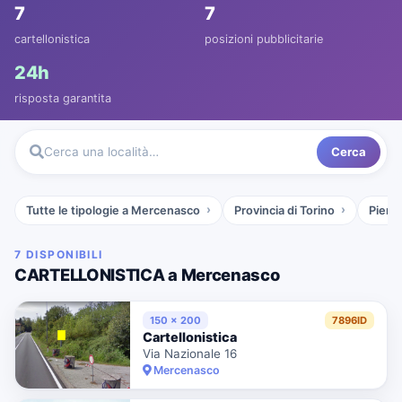
7
7
cartellonistica
posizioni pubblicitarie
24h
risposta garantita
Cerca
Cerca una località…
Tutte le tipologie a Mercenasco
Provincia di Torino
Piemo
7 DISPONIBILI
CARTELLONISTICA a Mercenasco
150 x 200
7896ID
Cartellonistica
Via Nazionale 16
Mercenasco