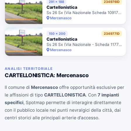
291 x 188
234976ID
Cartellonistica
Ss 26 Sx (Via Nazionale Scheda 10917 Prat. 206)
Mercenasco
150 x 200
234977ID
Cartellonistica
Ss 26 Sx (Via Nazionale - Scheda 11770 Prat. 4030)
Mercenasco
ANALISI TERRITORIALE
CARTELLONISTICA: Mercenasco
Il comune di
Mercenasco
offre opportunità esclusive per
le affissioni di tipo
CARTELLONISTICA
. Con
7 impianti
specifici
, Spotmap permette di interagire direttamente
con il pubblico locale nei punti nevralgici della città, dai
centri storici alle principali arterie d'accesso.