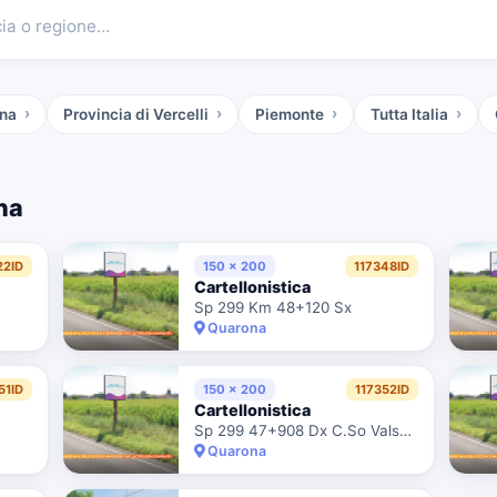
cia o regione…
ona
Provincia di Vercelli
Piemonte
Tutta Italia
na
22ID
150 x 200
117348ID
Cartellonistica
Sp 299 Km 48+120 Sx
Quarona
51ID
150 x 200
117352ID
Cartellonistica
Sp 299 47+908 Dx C.So Valsesia
Quarona