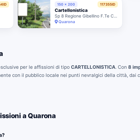
54ID
150 x 200
117355ID
Cartellonistica
Sp 8 Regione Gibellino F.Te Civ. 6 P
Quarona
a
clusive per le affissioni di tipo
CARTELLONISTICA
. Con
8 imp
e con il pubblico locale nei punti nevralgici della città, dai ce
issioni a Quarona
a?