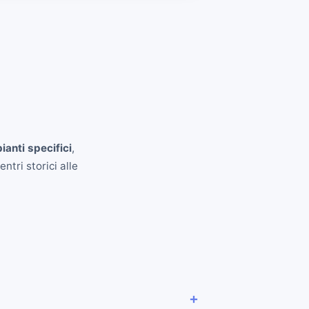
ianti specifici
,
ntri storici alle