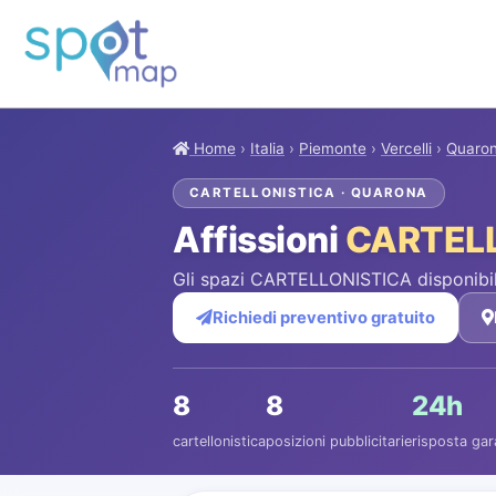
Home
›
Italia
›
Piemonte
›
Vercelli
›
Quaro
CARTELLONISTICA · QUARONA
Affissioni
CARTEL
Gli spazi CARTELLONISTICA disponibil
Richiedi preventivo gratuito
8
8
24h
cartellonistica
posizioni pubblicitarie
risposta gar