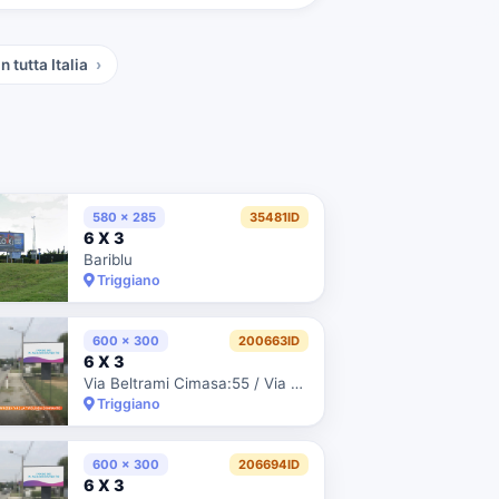
n tutta Italia
580 x 285
35481ID
6 X 3
Bariblu
Triggiano
600 x 300
200663ID
6 X 3
Via Beltrami Cimasa:55 / Via San Giorgio / Dir. Uscita Citta'
Triggiano
600 x 300
206694ID
6 X 3