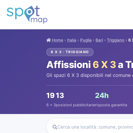
Home
›
Italia
›
Puglia
›
Bari
›
Triggiano
›
6 
6 X 3 · TRIGGIANO
Affissioni
6 X 3
a T
Gli spazi 6 X 3 disponibili nel comune 
19
13
24h
6 x 3
posizioni pubblicitarie
risposta garantita
Cerca una località: comune, provin