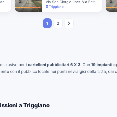
Largo Nazareth (Incr. Via San Giorgio)
Via San Giorgio (Incr. Via Beltramii Dir. Ingr. Citta' I Imp.)
Triggiano
1
2
esclusive per i
cartelloni pubblicitari 6 X 3
. Con
19 impianti s
e con il pubblico locale nei punti nevralgici della città, dai ce
issioni a Triggiano