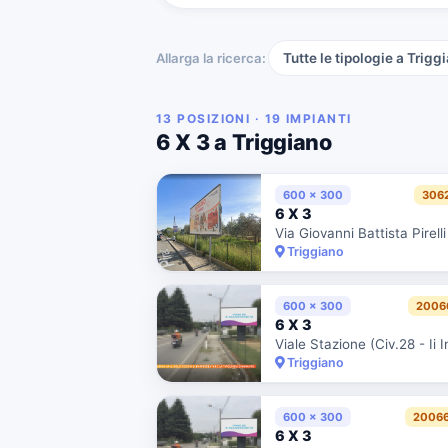
Allarga la ricerca:
Tutte le tipologie a Trigg
13 POSIZIONI · 19 IMPIANTI
6 X 3 a Triggiano
600 x 300
306
6 X 3
Via Giovanni Battista Pirelli
Triggiano
600 x 300
2006
6 X 3
Triggiano
600 x 300
20066
6 X 3