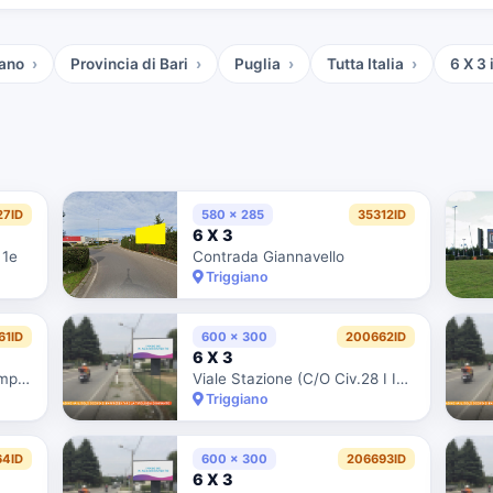
iano
Provincia di Bari
Puglia
Tutta Italia
6 X 3
i
27ID
580 x 285
35312ID
6 X 3
 1e
Contrada Giannavello
Triggiano
61ID
600 x 300
200662ID
6 X 3
Viale Stazione (Civ.28 - Ii Impianto)
Viale Stazione (C/O Civ.28 I Impianto)
Triggiano
4ID
600 x 300
206693ID
6 X 3