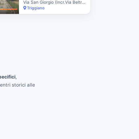
Via San Giorgio (Incr.Via Beltrami Dir. Ingr. Citta' Ii Imp.)
Triggiano
pecifici
,
ntri storici alle