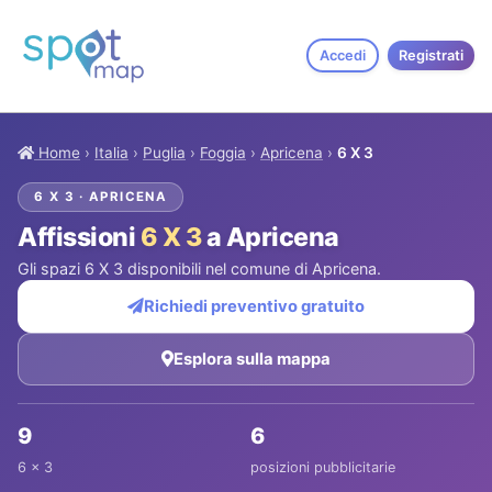
Accedi
Registrati
Home
›
Italia
›
Puglia
›
Foggia
›
Apricena
›
6 X 3
6 X 3 · APRICENA
Affissioni
6 X 3
a Apricena
Gli spazi 6 X 3 disponibili nel comune di Apricena.
Richiedi preventivo gratuito
Esplora sulla mappa
9
6
6 x 3
posizioni pubblicitarie