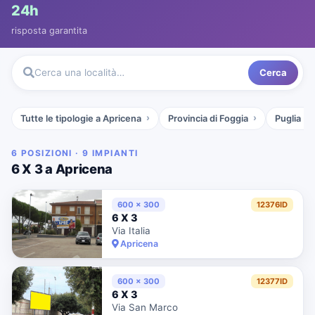
24h
risposta garantita
Cerca
Cerca una località…
Tutte le tipologie a Apricena
Provincia di Foggia
Puglia
6 POSIZIONI · 9 IMPIANTI
6 X 3 a Apricena
600 x 300
12376ID
6 X 3
Via Italia
Apricena
600 x 300
12377ID
6 X 3
Via San Marco