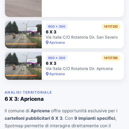
600 x 300
141172ID
6 X 3
Via Italia C/O Rotatoria Dir. San Severo
Apricena
600 x 300
141173ID
6 X 3
Via Italia C/O Rotatoria Dir. Apricena
Apricena
ANALISI TERRITORIALE
6 X 3: Apricena
Il comune di
Apricena
offre opportunità esclusive per i
cartelloni pubblicitari 6 X 3
. Con
9 impianti specifici
,
Spotmap permette di interagire direttamente con il