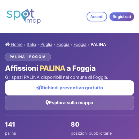
Accedi
Registrati
Home
›
Italia
›
Puglia
›
Foggia
›
Foggia
›
PALINA
PALINA · FOGGIA
Affissioni
PALINA
a Foggia
Gli spazi PALINA disponibili nel comune di Foggia.
Richiedi preventivo gratuito
Esplora sulla mappa
141
80
palina
posizioni pubblicitarie