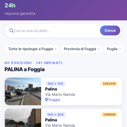
24h
risposta garantita
Cerca
Cerca una località…
Tutte le tipologie a Foggia
Provincia di Foggia
Puglia
80 POSIZIONI · 141 IMPIANTI
PALINA a Foggia
100 x 140
33834ID
Palina
Via Mario Natola
Foggia
140 x 200
33985ID
Palina
Via Mario Natola