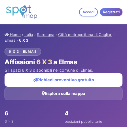
Accedi
Registrati
Home
›
Italia
›
Sardegna
›
Città metropolitana di Cagliari
›
Elmas
›
6 X 3
6 X 3 · ELMAS
Affissioni
6 X 3
a Elmas
Gli spazi 6 X 3 disponibili nel comune di Elmas.
Richiedi preventivo gratuito
Esplora sulla mappa
6
4
6 x 3
posizioni pubblicitarie