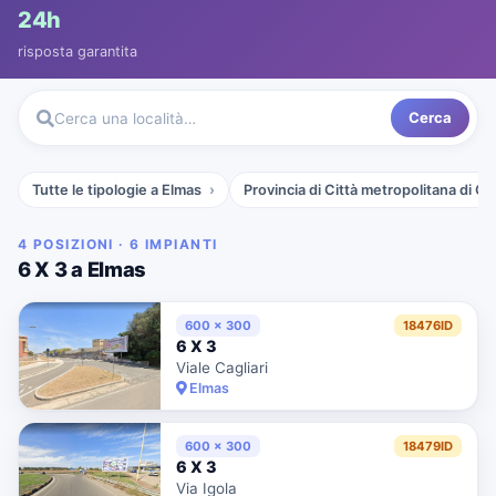
24h
risposta garantita
Cerca
Cerca una località…
Tutte le tipologie a Elmas
Provincia di Città metropolitana di Cag
4 POSIZIONI · 6 IMPIANTI
6 X 3 a Elmas
600 x 300
18476ID
6 X 3
Viale Cagliari
Elmas
600 x 300
18479ID
6 X 3
Via Igola