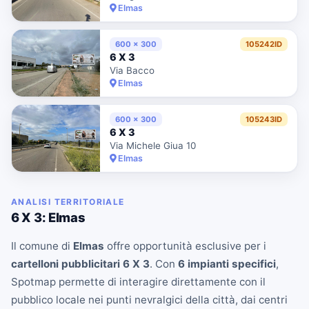
Elmas
600 x 300
105242ID
6 X 3
Via Bacco
Elmas
600 x 300
105243ID
6 X 3
Via Michele Giua 10
Elmas
ANALISI TERRITORIALE
6 X 3: Elmas
Il comune di
Elmas
offre opportunità esclusive per i
cartelloni pubblicitari 6 X 3
. Con
6 impianti specifici
,
Spotmap permette di interagire direttamente con il
pubblico locale nei punti nevralgici della città, dai centri