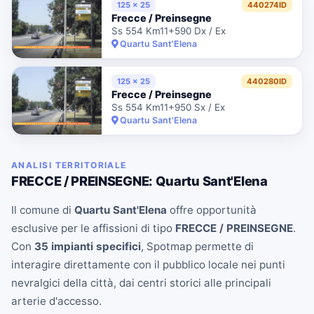
125 x 25
440274ID
Frecce / Preinsegne
Ss 554 Km11+590 Dx / Ex
Quartu Sant'Elena
125 x 25
440280ID
Frecce / Preinsegne
Ss 554 Km11+950 Sx / Ex
Quartu Sant'Elena
ANALISI TERRITORIALE
FRECCE / PREINSEGNE: Quartu Sant'Elena
Il comune di
Quartu Sant'Elena
offre opportunità
esclusive per le affissioni di tipo
FRECCE / PREINSEGNE
.
Con
35 impianti specifici
, Spotmap permette di
interagire direttamente con il pubblico locale nei punti
nevralgici della città, dai centri storici alle principali
arterie d'accesso.