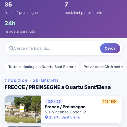
35
7
frecce / preinsegne
posizioni pubblicitarie
24h
risposta garantita
Cerca
Cerca una località…
Tutte le tipologie a Quartu Sant'Elena
Provincia di Città metropo
7 POSIZIONI · 35 IMPIANTI
FRECCE / PREINSEGNE a Quartu Sant'Elena
125 x 25
14348ID
Frecce / Preinsegne
Via Vincenzo Cogoni 2
Quartu Sant'Elena