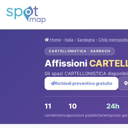
Home
›
Italia
›
Sardegna
›
Città metropolit
CARTELLONISTICA · SARROCH
Affissioni
CARTEL
Gli spazi CARTELLONISTICA disponibil
Richiedi preventivo gratuito
11
10
24h
cartellonistica
posizioni pubblicitarie
risposta gar