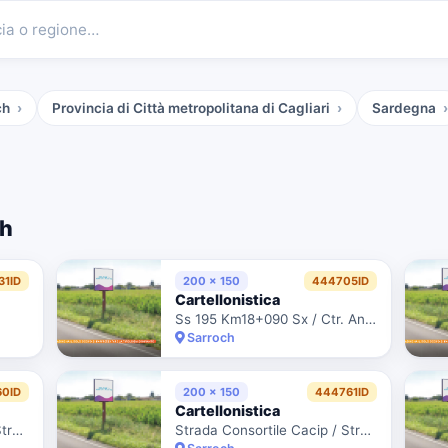
cia o regione…
ch
Provincia di Città metropolitana di Cagliari
Sardegna
ch
31ID
200 x 150
444705ID
Cartellonistica
Ss 195 Km18+090 Sx / Ctr. Anas 8/49661 Utenza 12942
Sarroch
0ID
200 x 150
444761ID
Cartellonistica
Strada Consortile Cacip / Strada 4 Corsie Dx
Strada Consortile Cacip / Strada 4 Corsie Dx - 100 Mt. Prima Distribut. Q8