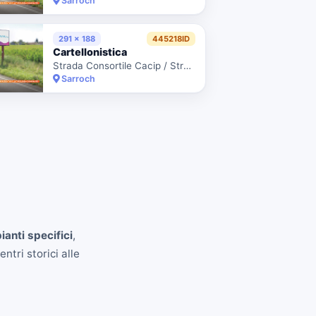
Sarroch
291 x 188
445218ID
Cartellonistica
Strada Consortile Cacip / Strada 4 Corsie Dx
Sarroch
ianti specifici
,
ntri storici alle