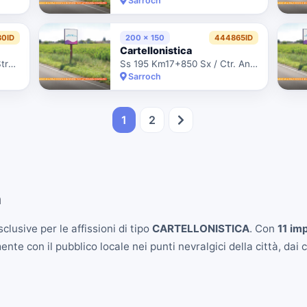
Sarroch
0ID
200 x 150
444865ID
Cartellonistica
Strada Consortile Cacip / Strada 4 Corsie Dopo Q8 In Dx Dir. Pula
Ss 195 Km17+850 Sx / Ctr. Anas 8/90621
Sarroch
1
2
h
clusive per le affissioni di tipo
CARTELLONISTICA
. Con
11 imp
e con il pubblico locale nei punti nevralgici della città, dai ce