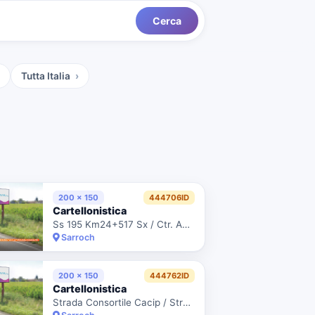
Cerca
Tutta Italia
200 x 150
444706ID
Cartellonistica
Ss 195 Km24+517 Sx / Ctr. Anas 8/39958 Utenza 10870
Sarroch
200 x 150
444762ID
Cartellonistica
Strada Consortile Cacip / Strada 4 Corsie Dx - 290 Mt. Prima Della Galleria