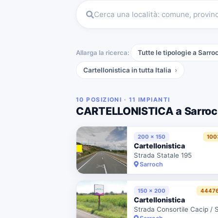
Cerca una località: comune, provin
Allarga la ricerca:
Tutte le tipologie a Sarro
Cartellonistica
in tutta Italia
10 POSIZIONI · 11 IMPIANTI
CARTELLONISTICA a Sarro
200 x 150
100
Cartellonistica
Strada Statale 195
Sarroch
150 x 200
44476
Cartellonistica