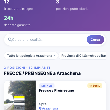
12
3
frecce / preinsegne
posizioni pubblicitarie
24h
risposta garantita
Cerca
Cerca una località…
Tutte le tipologie a Arzachena
Provincia di Città metropolitana 
3 POSIZIONI · 12 IMPIANTI
FRECCE / PREINSEGNE a Arzachena
125 x 25
14365ID
Frecce / Preinsegne
Sp59
Arzachena