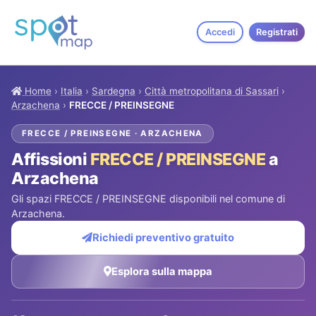
Accedi
Registrati
Home
›
Italia
›
Sardegna
›
Città metropolitana di Sassari
›
Arzachena
›
FRECCE / PREINSEGNE
FRECCE / PREINSEGNE · ARZACHENA
Affissioni
FRECCE / PREINSEGNE
a
Arzachena
Gli spazi FRECCE / PREINSEGNE disponibili nel comune di
Arzachena.
Richiedi preventivo gratuito
Esplora sulla mappa