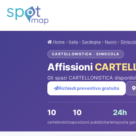
Home
›
Italia
›
Sardegna
›
Nuoro
›
Siniscol
CARTELLONISTICA · SINISCOLA
Affissioni
CARTEL
Gli spazi CARTELLONISTICA disponibili
Richiedi preventivo gratuito
10
10
24h
cartellonistica
posizioni pubblicitarie
risposta gar