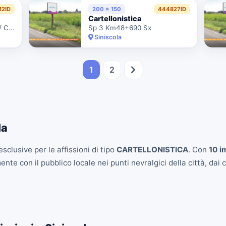
12ID
200 x 150
444827ID
Cartellonistica
Ss 131 Dcn Km92+693 Dx / Ctr. Anas 8/66172 Scheda 4299
Sp 3 Km48+690 Sx
Siniscola
1
2
la
sclusive per le affissioni di tipo
CARTELLONISTICA
. Con
10 i
e con il pubblico locale nei punti nevralgici della città, dai ce