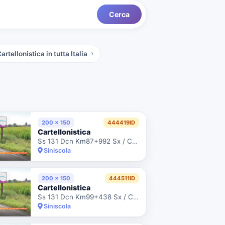
Cerca
artellonistica
in tutta Italia
200 x 150
444419ID
Cartellonistica
Ss 131 Dcn Km87+992 Sx / Ctr. Anas 8/66175 Scheda 4289
Siniscola
200 x 150
444511ID
Cartellonistica
Ss 131 Dcn Km99+438 Sx / Ctr. Anas 8/66167 Scheda 4308
Siniscola