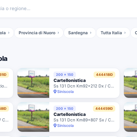
cia o regione…
cola
Provincia di Nuoro
Sardegna
Tutta Italia
C
ola
61ID
200 x 150
444418ID
Cartellonistica
Strada Statale 131 Diramazione Centrale Nuorese Km 89+550 Dx
Ss 131 Dcn Km92+212 Dx / Ctr. Anas 8/66173 Scheda 4297
Siniscola
8ID
200 x 150
444459ID
Cartellonistica
Ss 131 Dcn Km89+794 Dx / Ctr. Anas 8/66029 Scheda 9236
Ss 131 Dcn Km89+807 Sx / Ctr. Anas 8/66027 Scheda 9235
Siniscola