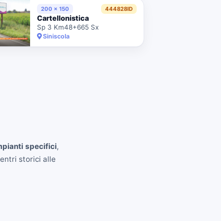
200 x 150
444828ID
Cartellonistica
Sp 3 Km48+665 Sx
Siniscola
mpianti specifici
,
ntri storici alle