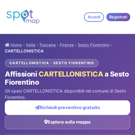
Accedi
Registrati
Home
›
Italia
›
Toscana
›
Firenze
›
Sesto Fiorentino
›
CARTELLONISTICA
CARTELLONISTICA · SESTO FIORENTINO
Affissioni
CARTELLONISTICA
a Sesto
Fiorentino
Gli spazi CARTELLONISTICA disponibili nel comune di Sesto
Fiorentino.
Richiedi preventivo gratuito
Esplora sulla mappa