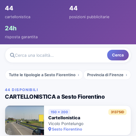
44
44
cartellonistica
posizioni pubblicitarie
24h
risposta garantita
Cerca
Cerca una località…
Tutte le tipologie a Sesto Fiorentino
Provincia di Firenze
44 DISPONIBILI
CARTELLONISTICA a Sesto Fiorentino
150 x 200
31375ID
Cartellonistica
Vicolo Pontelungo
Sesto Fiorentino