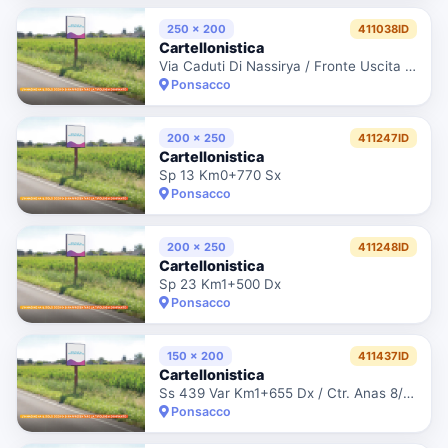
250 x 200
411038ID
Cartellonistica
Via Caduti Di Nassirya / Fronte Uscita Parcheggio Coop
Ponsacco
200 x 250
411247ID
Cartellonistica
Sp 13 Km0+770 Sx
Ponsacco
200 x 250
411248ID
Cartellonistica
Sp 23 Km1+500 Dx
Ponsacco
150 x 200
411437ID
Cartellonistica
Ss 439 Var Km1+655 Dx / Ctr. Anas 8/73417
Ponsacco