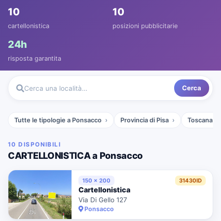
10
10
cartellonistica
posizioni pubblicitarie
24h
risposta garantita
Cerca
Cerca una località…
Tutte le tipologie a Ponsacco
Provincia di Pisa
Toscana
10 DISPONIBILI
CARTELLONISTICA a Ponsacco
150 x 200
31430ID
Cartellonistica
Via Di Gello 127
Ponsacco