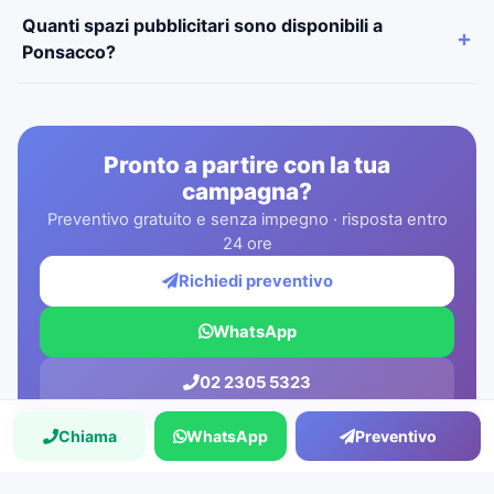
Quanti spazi pubblicitari sono disponibili a
Ponsacco?
Pronto a partire con la tua
campagna?
Preventivo gratuito e senza impegno · risposta entro
24 ore
Richiedi preventivo
WhatsApp
02 2305 5323
Chiama
WhatsApp
Preventivo