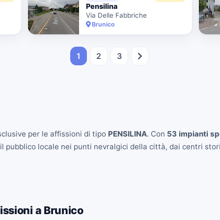
Pensilina
Via Delle Fabbriche
Brunico
1
2
3
lusive per le affissioni di tipo
PENSILINA
. Con
53 impianti sp
pubblico locale nei punti nevralgici della città, dai centri storic
issioni a Brunico