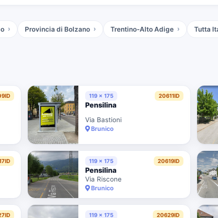
co
Provincia di Bolzano
Trentino-Alto Adige
Tutta It
09ID
119 x 175
20611ID
Pensilina
Via Bastioni
Brunico
17ID
119 x 175
20619ID
Pensilina
Via Riscone
Brunico
27ID
119 x 175
20629ID