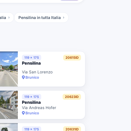
alia
Pensilina
in tutta Italia
119 x 175
20615ID
Pensilina
Via San Lorenzo
Brunico
119 x 175
20623ID
Pensilina
Via Andreas Hofer
Brunico
119 x 175
20631ID