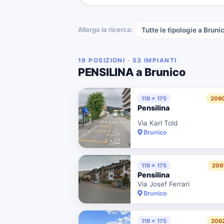
Allarga la ricerca:
Tutte le tipologie a Bruni
19 POSIZIONI · 53 IMPIANTI
PENSILINA a Brunico
119 x 175
206
Pensilina
Via Karl Told
Brunico
119 x 175
206
Pensilina
Via Josef Ferrari
Brunico
119 x 175
206