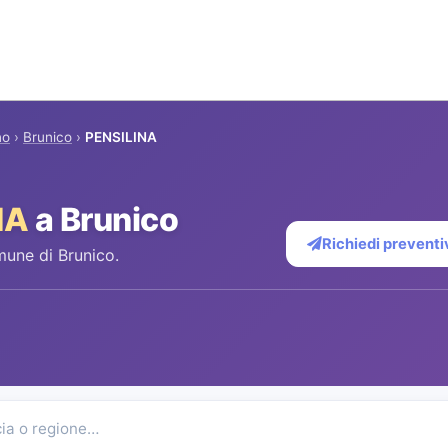
no
›
Brunico
›
PENSILINA
NA
a Brunico
Richiedi preventi
mune di Brunico.
cia o regione…