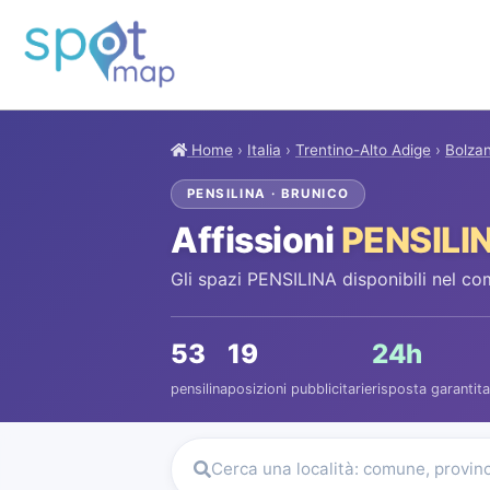
Home
›
Italia
›
Trentino-Alto Adige
›
Bolza
PENSILINA · BRUNICO
Affissioni
PENSILI
Gli spazi PENSILINA disponibili nel co
53
19
24h
pensilina
posizioni pubblicitarie
risposta garantita
Cerca una località: comune, provin