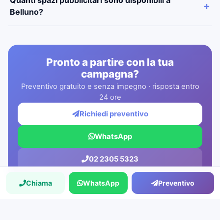
Belluno?
Pronto a partire con la tua
campagna?
Preventivo gratuito e senza impegno · risposta entro
24 ore
Richiedi preventivo
WhatsApp
02 2305 5323
Chiama
WhatsApp
Preventivo