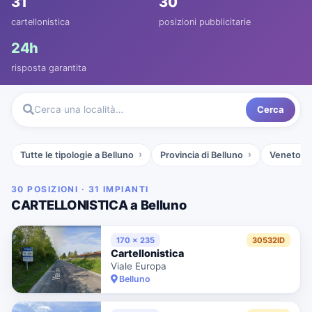
31
30
cartellonistica
posizioni pubblicitarie
24h
risposta garantita
Cerca
Cerca una località…
Tutte le tipologie a Belluno
Provincia di Belluno
Veneto
30 POSIZIONI · 31 IMPIANTI
CARTELLONISTICA a Belluno
170 x 235
30532ID
Cartellonistica
Viale Europa
Belluno