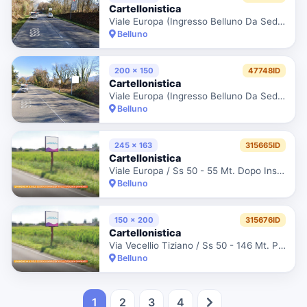
Cartellonistica
Viale Europa (Ingresso Belluno Da Sedico)
Belluno
200 x 150
47748ID
Cartellonistica
Viale Europa (Ingresso Belluno Da Sedico)
Belluno
245 x 163
315665ID
Cartellonistica
Viale Europa / Ss 50 - 55 Mt. Dopo Insegna Distributore Cuca Gas
Belluno
150 x 200
315676ID
Cartellonistica
Via Vecellio Tiziano / Ss 50 - 146 Mt. Prima Di Via Del Candel
Belluno
1
2
3
4