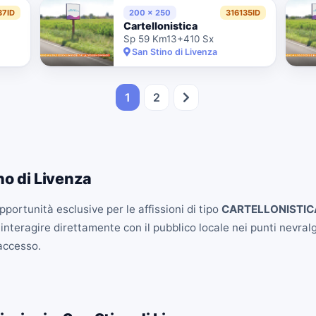
37ID
200 x 250
316135ID
Cartellonistica
Sp 59 Km13+410 Sx
San Stino di Livenza
1
2
o di Livenza
pportunità esclusive per le affissioni di tipo
CARTELLONISTIC
nteragire direttamente con il pubblico locale nei punti nevralgi
'accesso.