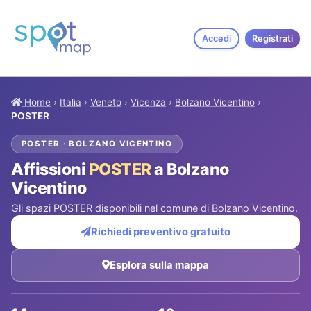
Accedi
Registrati
Home
›
Italia
›
Veneto
›
Vicenza
›
Bolzano Vicentino
›
POSTER
POSTER · BOLZANO VICENTINO
Affissioni
POSTER
a Bolzano
Vicentino
Gli spazi POSTER disponibili nel comune di Bolzano Vicentino.
Richiedi preventivo gratuito
Esplora sulla mappa